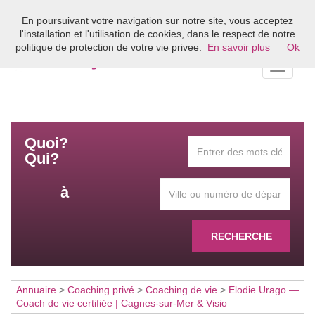
En poursuivant votre navigation sur notre site, vous acceptez
Bienvenue sur l'annuaire du coaching en France
l'installation et l'utilisation de cookies, dans le respect de notre
politique de protection de votre vie privee.
En savoir plus
Ok
Toggle
navigati
Quoi?
Qui?
à
RECHERCHE
Annuaire
>
Coaching privé
>
Coaching de vie
>
Elodie Urago —
Coach de vie certifiée | Cagnes-sur-Mer & Visio