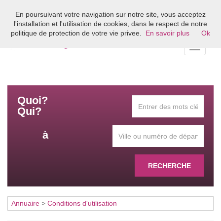
En poursuivant votre navigation sur notre site, vous acceptez
Bienvenue sur l'annuaire du coaching en France
l'installation et l'utilisation de cookies, dans le respect de notre
politique de protection de votre vie privee.
En savoir plus
Ok
Toggle
navigati
Quoi?
Qui?
à
RECHERCHE
Annuaire
>
Conditions d'utilisation