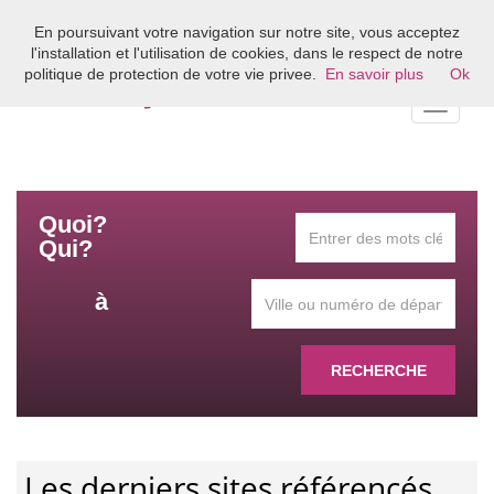
En poursuivant votre navigation sur notre site, vous acceptez
Bienvenue sur l'annuaire du coaching en France
l'installation et l'utilisation de cookies, dans le respect de notre
politique de protection de votre vie privee.
En savoir plus
Ok
Toggle
navigati
Quoi?
Qui?
à
RECHERCHE
Les derniers sites référencés