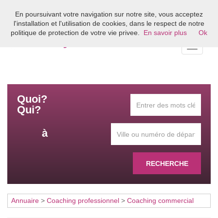
En poursuivant votre navigation sur notre site, vous acceptez
Bienvenue sur l'annuaire du coaching en France
l'installation et l'utilisation de cookies, dans le respect de notre
politique de protection de votre vie privee.
En savoir plus
Ok
Toggle
navigati
Quoi?
Qui?
à
RECHERCHE
Annuaire
>
Coaching professionnel
>
Coaching commercial