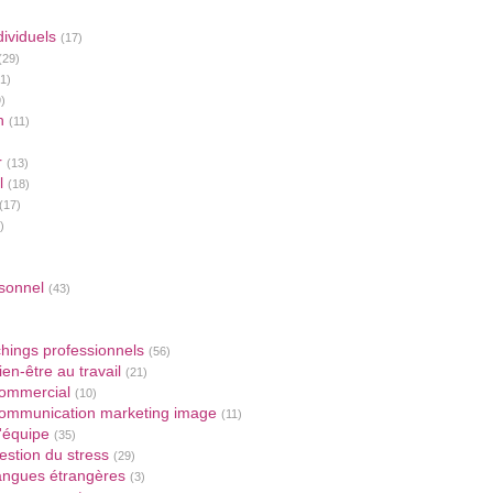
ividuels
(17)
(29)
1)
)
n
(11)
r
(13)
l
(18)
(17)
)
sonnel
(43)
hings professionnels
(56)
en-être au travail
(21)
ommercial
(10)
ommunication marketing image
(11)
'équipe
(35)
stion du stress
(29)
angues étrangères
(3)