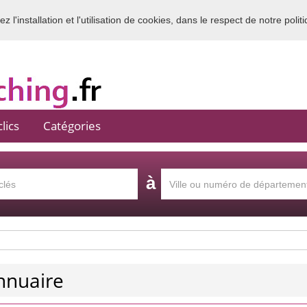
 l'installation et l'utilisation de cookies, dans le respect de notre polit
Bienvenue sur l'annuaire du coaching en France
lics
Catégories
à
annuaire