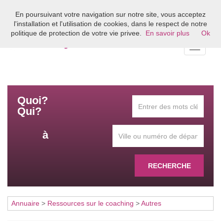
En poursuivant votre navigation sur notre site, vous acceptez
Bienvenue sur l'annuaire du coaching en France
l'installation et l'utilisation de cookies, dans le respect de notre
politique de protection de votre vie privee.
En savoir plus
Ok
Toggle
navigati
Quoi?
Qui?
à
RECHERCHE
Annuaire
>
Ressources sur le coaching
>
Autres