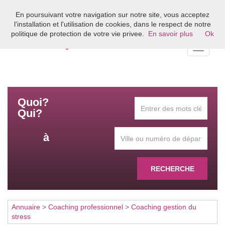
En poursuivant votre navigation sur notre site, vous acceptez
Bienvenue sur l'annuaire du coaching en France
l'installation et l'utilisation de cookies, dans le respect de notre
politique de protection de votre vie privee.
En savoir plus
Ok
Toggle
navigati
Quoi?
Qui?
à
RECHERCHE
Annuaire
>
Coaching professionnel
>
Coaching gestion du
stress