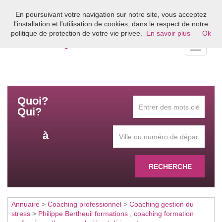
En poursuivant votre navigation sur notre site, vous acceptez
Bienvenue sur l'annuaire du coaching en France
l'installation et l'utilisation de cookies, dans le respect de notre
politique de protection de votre vie privee.
En savoir plus
Ok
Toggle
navigati
Quoi?
Qui?
à
RECHERCHE
Annuaire
>
Coaching professionnel
>
Coaching gestion du
stress
>
Philippe Bertheuil formations , coaching formation