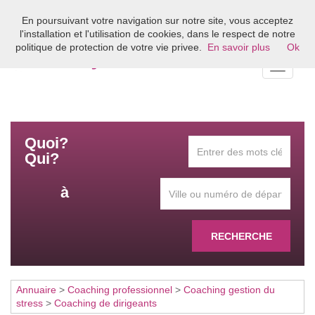
En poursuivant votre navigation sur notre site, vous acceptez
Bienvenue sur l'annuaire du coaching en France
l'installation et l'utilisation de cookies, dans le respect de notre
politique de protection de votre vie privee.
En savoir plus
Ok
Toggle
navigati
Quoi?
Qui?
à
RECHERCHE
Annuaire
>
Coaching professionnel
>
Coaching gestion du
stress
>
Coaching de dirigeants