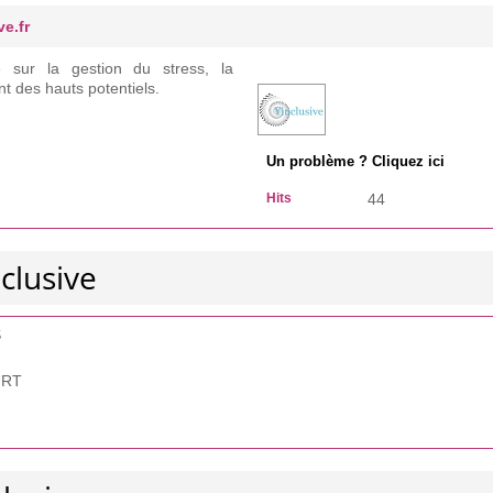
ve.fr
e sur la gestion du stress, la
t des hauts potentiels.
Un problème ? Cliquez ici
Hits
44
clusive
S
URT