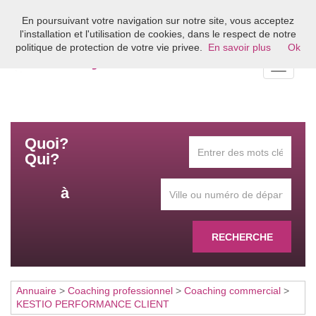
En poursuivant votre navigation sur notre site, vous acceptez
Bienvenue sur l'annuaire du coaching en France
l'installation et l'utilisation de cookies, dans le respect de notre
politique de protection de votre vie privee.
En savoir plus
Ok
Toggle
navigati
Quoi?
Qui?
à
RECHERCHE
Annuaire
>
Coaching professionnel
>
Coaching commercial
>
KESTIO PERFORMANCE CLIENT