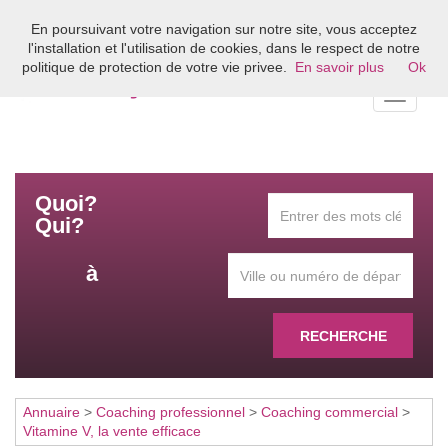
En poursuivant votre navigation sur notre site, vous acceptez
Bienvenue sur l'annuaire du coaching en France
l'installation et l'utilisation de cookies, dans le respect de notre
politique de protection de votre vie privee.
En savoir plus
Ok
Toggle
navigati
Quoi?
Qui?
à
RECHERCHE
Annuaire
>
Coaching professionnel
>
Coaching commercial
>
Vitamine V, la vente efficace