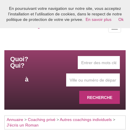
En poursuivant votre navigation sur notre site, vous acceptez
Bienvenue sur l'annuaire du coaching en France
l'installation et l'utilisation de cookies, dans le respect de notre
politique de protection de votre vie privee.
En savoir plus
Ok
Toggle
navigati
Quoi?
Qui?
à
RECHERCHE
Annuaire
>
Coaching privé
>
Autres coachings individuels
>
J'écris un Roman