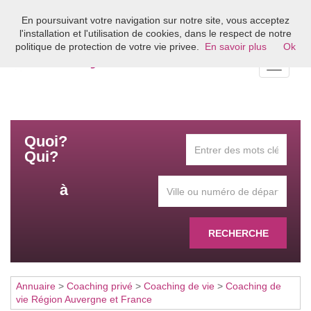
En poursuivant votre navigation sur notre site, vous acceptez
Bienvenue sur l'annuaire du coaching en France
l'installation et l'utilisation de cookies, dans le respect de notre
politique de protection de votre vie privee.
En savoir plus
Ok
Toggle
navigati
Quoi?
Qui?
à
RECHERCHE
Annuaire
>
Coaching privé
>
Coaching de vie
>
Coaching de
vie Région Auvergne et France