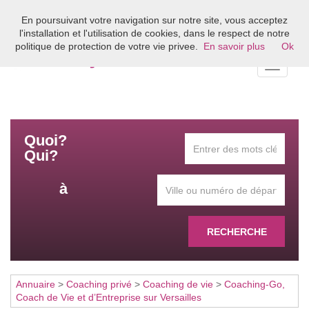
En poursuivant votre navigation sur notre site, vous acceptez
Bienvenue sur l'annuaire du coaching en France
l'installation et l'utilisation de cookies, dans le respect de notre
politique de protection de votre vie privee.
En savoir plus
Ok
Toggle
navigati
Quoi?
Qui?
à
RECHERCHE
Annuaire
>
Coaching privé
>
Coaching de vie
>
Coaching-Go,
Coach de Vie et d’Entreprise sur Versailles