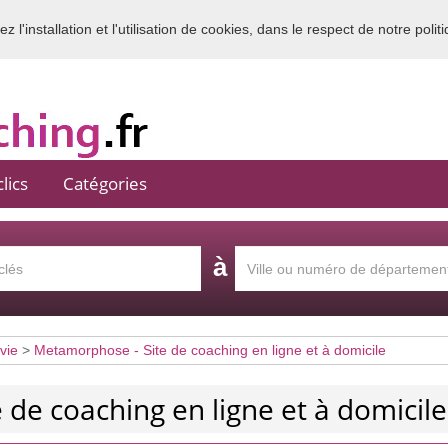
 l'installation et l'utilisation de cookies, dans le respect de notre polit
Bienvenue sur l'annuaire du coaching en France
lics
Catégories
à
vie
>
Metamorphose - Site de coaching en ligne et à domicile
de coaching en ligne et à domicile