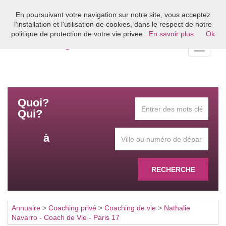
En poursuivant votre navigation sur notre site, vous acceptez
Bienvenue sur l'annuaire du coaching en France
l'installation et l'utilisation de cookies, dans le respect de notre
politique de protection de votre vie privee.
En savoir plus
Ok
Toggle
navigati
Quoi?
Qui?
à
RECHERCHE
Annuaire
>
Coaching privé
>
Coaching de vie
>
Nathalie
Navarro - Coach de Vie - Paris 17