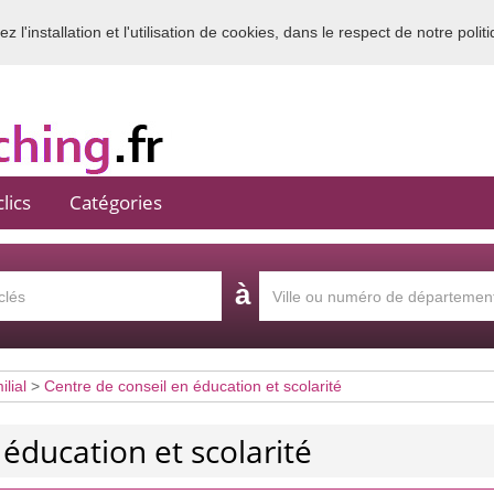
 l'installation et l'utilisation de cookies, dans le respect de notre polit
Bienvenue sur l'annuaire du coaching en France
lics
Catégories
à
lial
>
Centre de conseil en éducation et scolarité
 éducation et scolarité