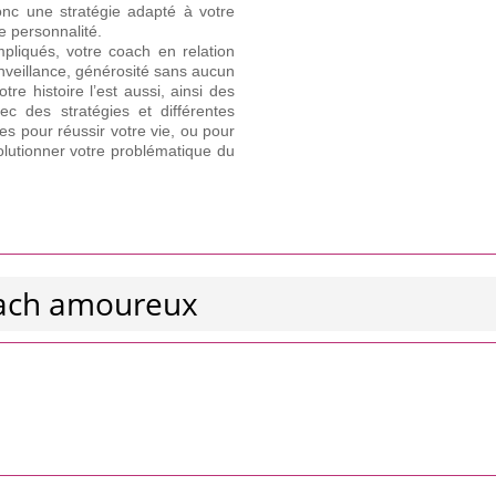
onc une stratégie adapté à votre
e personnalité.
pliqués, votre coach en relation
nveillance, générosité sans aucun
re histoire l’est aussi, ainsi des
c des stratégies et différentes
ces pour réussir votre vie, ou pour
solutionner votre problématique du
oach amoureux