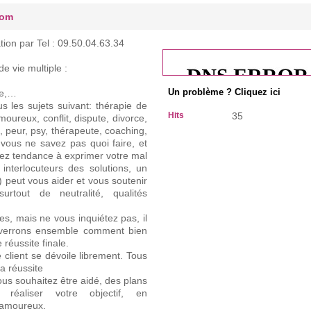
com
tion par Tel : 09.50.04.63.34
 vie multiple :
te,…
Un problème ? Cliquez ici
les sujets suivant: thérapie de
Hits
35
oureux, conflit, dispute, divorce,
, peur, psy, thérapeute, coaching,
ous ne savez pas quoi faire, et
vez tendance à exprimer votre mal
nterlocuteurs des solutions, un
 peut vous aider et vous soutenir
urtout de neutralité, qualités
s, mais ne vous inquiétez pas, il
s verrons ensemble comment bien
 réussite finale.
e client se dévoile librement. Tous
a réussite
vous souhaitez être aidé, des plans
réaliser votre objectif, en
 amoureux.