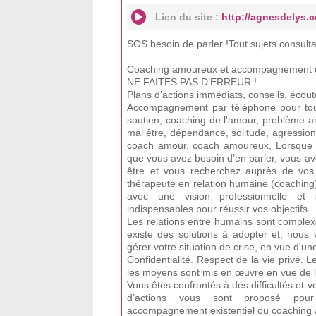
Lien du site :
http://agnesdelys.
SOS besoin de parler !Tout sujets consulta
Coaching amoureux et accompagnement de
NE FAITES PAS D’ERREUR !
Plans d’actions immédiats, conseils, écou
Accompagnement par téléphone pour tous 
soutien, coaching de l'amour, problème am
mal être, dépendance, solitude, agression
coach amour, coach amoureux, Lorsque v
que vous avez besoin d’en parler, vous a
être et vous recherchez auprès de vos i
thérapeute en relation humaine (coaching)
avec une vision professionnelle et s
indispensables pour réussir vos objectifs.
Les relations entre humains sont complexe
existe des solutions à adopter et, nou
gérer votre situation de crise, en vue d'une
Confidentialité. Respect de la vie privé. L
les moyens sont mis en œuvre en vue de l
Vous êtes confrontés à des difficultés et 
d’actions vous sont proposé pour 
accompagnement existentiel ou coaching