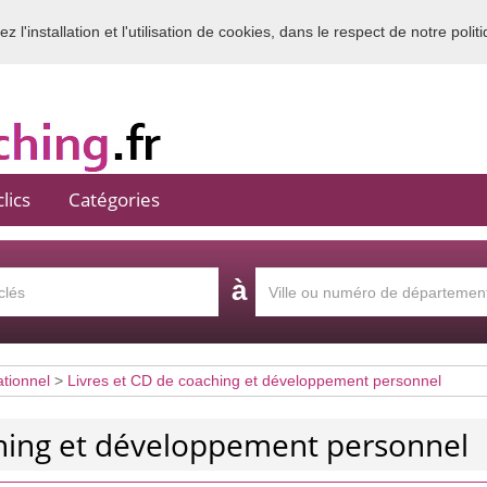
 l'installation et l'utilisation de cookies, dans le respect de notre polit
Bienvenue sur l'annuaire du coaching en France
lics
Catégories
à
ationnel
>
Livres et CD de coaching et développement personnel
ching et développement personnel