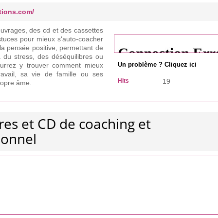
tions.com/
uvrages, des cd et des cassettes
stuces pour mieux s'auto-coacher
la pensée positive, permettant de
 à du stress, des déséquilibres ou
pourrez y trouver comment mieux
Un problème ? Cliquez ici
avail, sa vie de famille ou ses
Hits
19
propre âme.
vres et CD de coaching et
sonnel