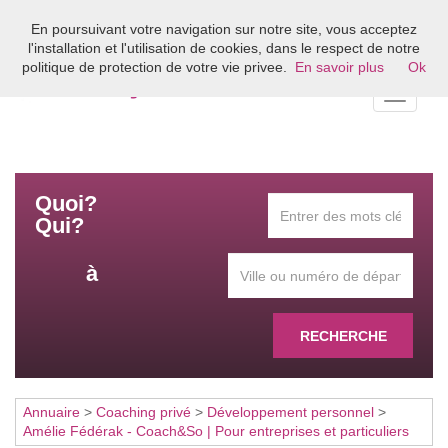
En poursuivant votre navigation sur notre site, vous acceptez
Bienvenue sur l'annuaire du coaching en France
l'installation et l'utilisation de cookies, dans le respect de notre
politique de protection de votre vie privee.
En savoir plus
Ok
Toggle
navigati
Quoi?
Qui?
à
RECHERCHE
Annuaire
>
Coaching privé
>
Développement personnel
>
Amélie Fédérak - Coach&So | Pour entreprises et particuliers