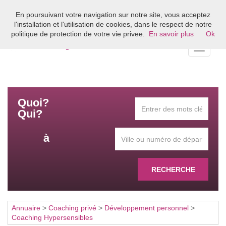
En poursuivant votre navigation sur notre site, vous acceptez
Bienvenue sur l'annuaire du coaching en France
l'installation et l'utilisation de cookies, dans le respect de notre
politique de protection de votre vie privee.
En savoir plus
Ok
Toggle
navigati
Quoi?
Qui?
à
RECHERCHE
Annuaire
>
Coaching privé
>
Développement personnel
>
Coaching Hypersensibles