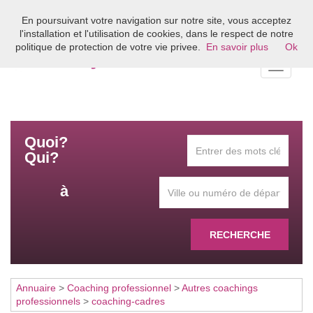
En poursuivant votre navigation sur notre site, vous acceptez
Bienvenue sur l'annuaire du coaching en France
l'installation et l'utilisation de cookies, dans le respect de notre
politique de protection de votre vie privee.
En savoir plus
Ok
Toggle
navigati
Quoi?
Qui?
à
RECHERCHE
Annuaire
>
Coaching professionnel
>
Autres coachings
professionnels
>
coaching-cadres