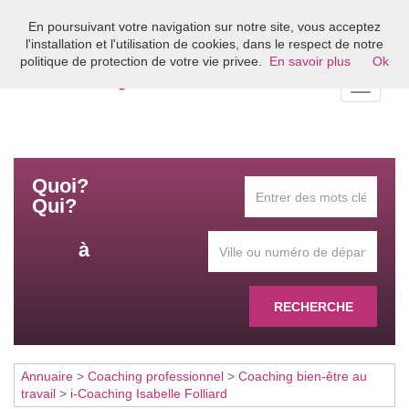
En poursuivant votre navigation sur notre site, vous acceptez
Bienvenue sur l'annuaire du coaching en France
l'installation et l'utilisation de cookies, dans le respect de notre
politique de protection de votre vie privee.
En savoir plus
Ok
Toggle
navigati
Quoi?
Qui?
à
RECHERCHE
Annuaire
>
Coaching professionnel
>
Coaching bien-être au
travail
>
i-Coaching Isabelle Folliard