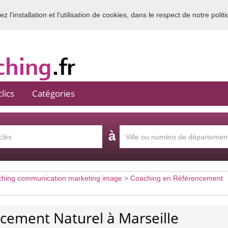
 l'installation et l'utilisation de cookies, dans le respect de notre polit
Bienvenue sur l'annuaire du coaching en France
lics
Catégories
à
hing communication marketing image
>
Coaching en Référencement
cement Naturel à Marseille