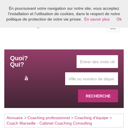
En poursuivant votre navigation sur notre site, vous acceptez
Bienvenue sur l'annuaire du coaching en France
l'installation et l'utilisation de cookies, dans le respect de notre
politique de protection de votre vie privee.
En savoir plus
Ok
Toggle
navigati
Quoi?
Qui?
à
RECHERCHE
Annuaire
>
Coaching professionnel
>
Coaching d'équipe
>
Coach Marseille - Cabinet Coaching Consulting