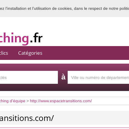
 l'installation et l'utilisation de cookies, dans le respect de notre polit
Bienvenue sur l'annuaire du coaching en France
lics
Catégories
à
hing d'équipe
>
http://www.espacetransitions.com/
ansitions.com/