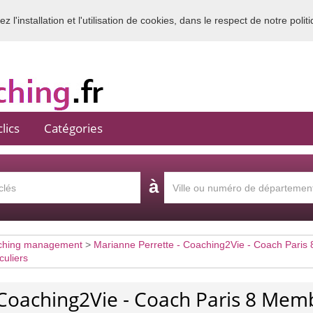
 l'installation et l'utilisation de cookies, dans le respect de notre polit
Bienvenue sur l'annuaire du coaching en France
lics
Catégories
à
ching management
>
Marianne Perrette - Coaching2Vie - Coach Paris 
culiers
 Coaching2Vie - Coach Paris 8 Mem