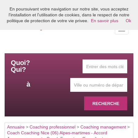
En poursuivant votre navigation sur notre site, vous acceptez
Bienvenue sur l'annuaire du coaching en France
l'installation et l'utilisation de cookies, dans le respect de notre
politique de protection de votre vie privee.
En savoir plus
Ok
Toggle
navigati
Quoi?
Qui?
à
RECHERCHE
Annuaire
>
Coaching professionnel
>
Coaching management
>
Coach Coaching Nice (06) Alpes-martimes - Accord