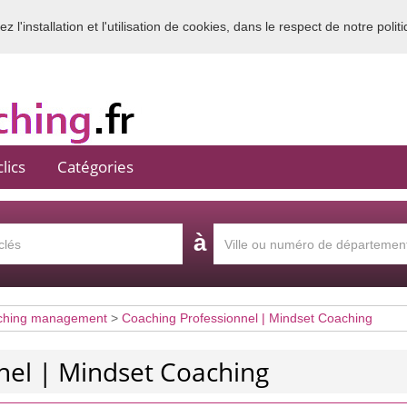
 l'installation et l'utilisation de cookies, dans le respect de notre polit
Bienvenue sur l'annuaire du coaching en France
lics
Catégories
à
ching management
>
Coaching Professionnel | Mindset Coaching
nel | Mindset Coaching