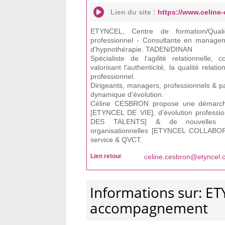
Lien du site :
https://www.celine
ETYNCEL, Centre de formation/Qual
professionnel - Consultante en managem
d'hypnothérapie. TADEN/DINAN
Spécialiste de l’agilité relationnelle, c
valorisant l'authenticité, la qualité relat
professionnel.
Dirigeants, managers, professionnels & pa
dynamique d'évolution.
Céline CESBRON propose une démarch
[ETYNCEL DE VIE], d'évolution profess
DES TALENTS] & de nouvelles dyn
organisationnelles [ETYNCEL COLLABOR
service & QVCT.
Lien retour
celine.cesbron@etyncel.
Informations sur: E
accompagnement