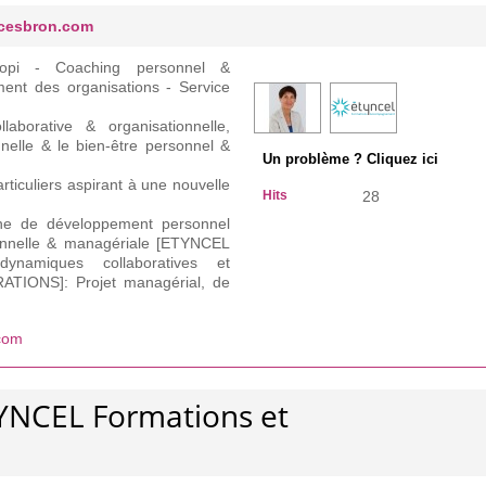
-cesbron.com
iopi - Coaching personnel &
ent des organisations - Service
ollaborative & organisationnelle,
ionnelle & le bien-être personnel &
Un problème ? Cliquez ici
rticuliers aspirant à une nouvelle
Hits
28
e de développement personnel
ionnelle & managériale [ETYNCEL
amiques collaboratives et
ATIONS]: Projet managérial, de
com
TYNCEL Formations et