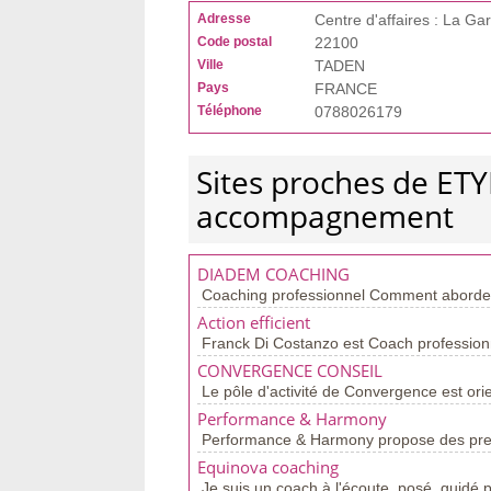
Adresse
Centre d'affaires : La Ga
Code postal
22100
Ville
TADEN
Pays
FRANCE
Téléphone
0788026179
Sites proches de ET
accompagnement
DIADEM COACHING
Coaching professionnel Comment aborder c
Action efficient
Franck Di Costanzo est Coach professionn
CONVERGENCE CONSEIL
Le pôle d'activité de Convergence est orie
Performance & Harmony
Performance & Harmony propose des prest
Equinova coaching
Je suis un coach à l'écoute, posé, guidé 