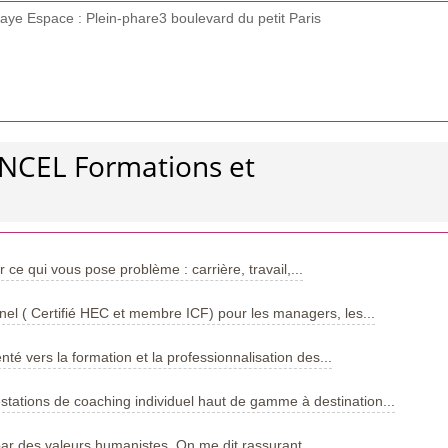
raye Espace : Plein-phare3 boulevard du petit Paris
YNCEL Formations et
e qui vous pose problème : carrière, travail,...
el ( Certifié HEC et membre ICF) pour les managers, les...
nté vers la formation et la professionnalisation des...
ations de coaching individuel haut de gamme à destination...
par des valeurs humanistes. On me dit rassurant,...