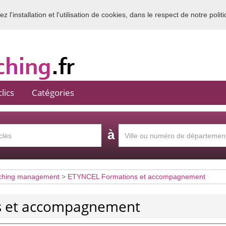
 l'installation et l'utilisation de cookies, dans le respect de notre polit
Bienvenue sur l'annuaire du coaching en France
lics
Catégories
à
ching management
>
ETYNCEL Formations et accompagnement
s et accompagnement