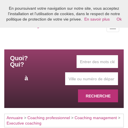
En poursuivant votre navigation sur notre site, vous acceptez
Bienvenue sur l'annuaire du coaching en France
l'installation et l'utilisation de cookies, dans le respect de notre
politique de protection de votre vie privee.
En savoir plus
Ok
Toggle
navigati
Quoi?
Qui?
à
RECHERCHE
Annuaire
>
Coaching professionnel
>
Coaching management
>
Executive coaching