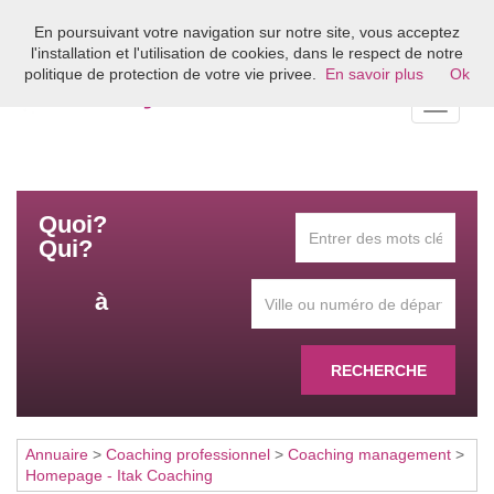
En poursuivant votre navigation sur notre site, vous acceptez
Bienvenue sur l'annuaire du coaching en France
l'installation et l'utilisation de cookies, dans le respect de notre
politique de protection de votre vie privee.
En savoir plus
Ok
Toggle
navigati
Quoi?
Qui?
à
RECHERCHE
Annuaire
>
Coaching professionnel
>
Coaching management
>
Homepage - Itak Coaching