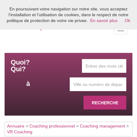
En poursuivant votre navigation sur notre site, vous acceptez
Bienvenue sur l'annuaire du coaching en France
l'installation et l'utilisation de cookies, dans le respect de notre
politique de protection de votre vie privee.
En savoir plus
Ok
Toggle
navigati
Quoi?
Qui?
à
RECHERCHE
Annuaire
>
Coaching professionnel
>
Coaching management
>
VR Coaching