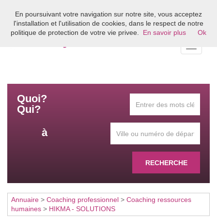
En poursuivant votre navigation sur notre site, vous acceptez
Bienvenue sur l'annuaire du coaching en France
l'installation et l'utilisation de cookies, dans le respect de notre
politique de protection de votre vie privee.
En savoir plus
Ok
Toggle
navigati
Quoi?
Qui?
à
RECHERCHE
Annuaire
>
Coaching professionnel
>
Coaching ressources
humaines
>
HIKMA - SOLUTIONS