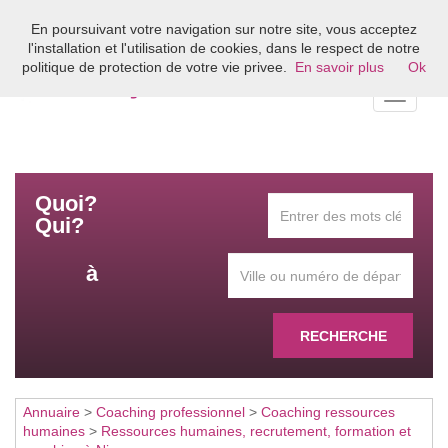
En poursuivant votre navigation sur notre site, vous acceptez
Bienvenue sur l'annuaire du coaching en France
l'installation et l'utilisation de cookies, dans le respect de notre
politique de protection de votre vie privee.
En savoir plus
Ok
Toggle
navigati
Quoi?
Qui?
à
RECHERCHE
Annuaire
>
Coaching professionnel
>
Coaching ressources
humaines
>
Ressources humaines, recrutement, formation et