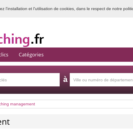
 l'installation et l'utilisation de cookies, dans le respect de notre polit
Bienvenue sur l'annuaire du coaching en France
lics
Catégories
à
ching management
ent