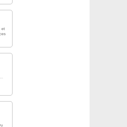
 et
nces
,
..
vu