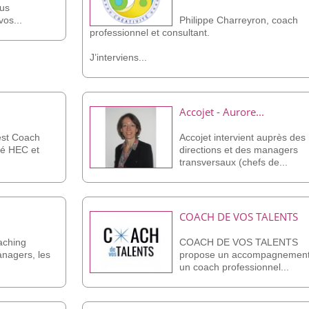
ous
os...
Philippe Charreyron, coach
professionnel et consultant.
J’interviens...
Accojet - Aurore...
est Coach
Accojet intervient auprès des
fié HEC et
directions et des managers
transversaux (chefs de...
COACH DE VOS TALENTS
aching
COACH DE VOS TALENTS
anagers, les
propose un accompagnement
un coach professionnel...