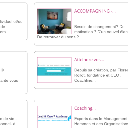
ACCOMPAGN'ING -...
viduel et/ou
s de
Besoin de changement? De
rs...
motivation ? D'un nouvel élan
De retrouver du sens ?...
Atteindre vos...
 ®
Depuis sa création, par Flore
Rollot, fondatrice et CEO ,
vante vous
Coachline...
Coaching...
 de vie -
Experts dans le Management
sonnel- à
Hommes et des Organisation