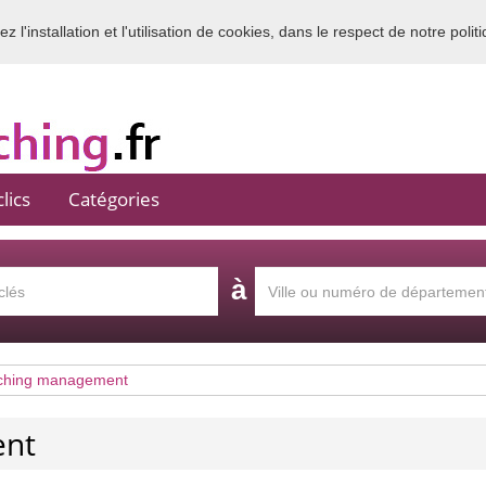
 l'installation et l'utilisation de cookies, dans le respect de notre polit
Bienvenue sur l'annuaire du coaching en France
lics
Catégories
à
ching management
ent