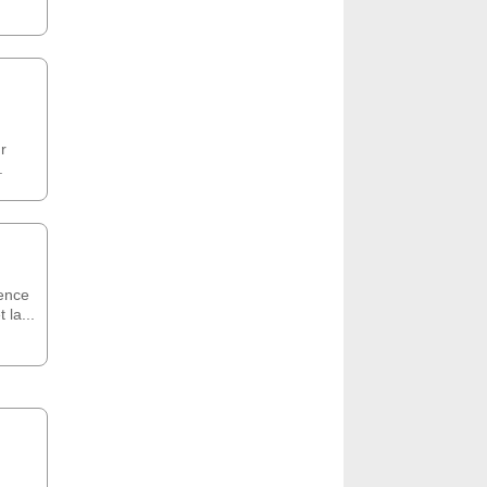
r
.
gence
 la...