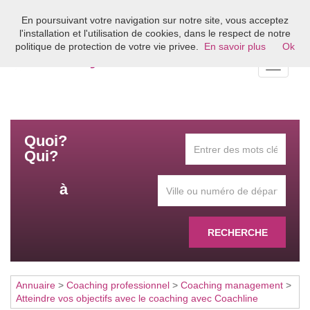
En poursuivant votre navigation sur notre site, vous acceptez
Bienvenue sur l'annuaire du coaching en France
l'installation et l'utilisation de cookies, dans le respect de notre
politique de protection de votre vie privee.
En savoir plus
Ok
Toggle
navigati
Quoi?
Qui?
à
RECHERCHE
Annuaire
>
Coaching professionnel
>
Coaching management
>
Atteindre vos objectifs avec le coaching avec Coachline