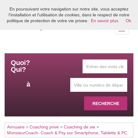
En poursuivant votre navigation sur notre site, vous acceptez
Bienvenue sur l'annuaire du coaching en France
l'installation et l'utilisation de cookies, dans le respect de notre
politique de protection de votre vie privee.
En savoir plus
Ok
Toggle
navigati
Quoi?
Qui?
à
RECHERCHE
Annuaire
>
Coaching privé
>
Coaching de vie
>
MonsieurCoach- Coach & Psy sur Smartphone, Tablette & PC.