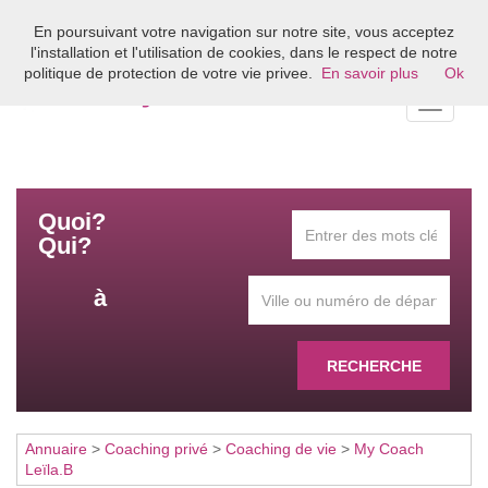
En poursuivant votre navigation sur notre site, vous acceptez
Bienvenue sur l'annuaire du coaching en France
l'installation et l'utilisation de cookies, dans le respect de notre
politique de protection de votre vie privee.
En savoir plus
Ok
Toggle
navigati
Quoi?
Qui?
à
RECHERCHE
Annuaire
>
Coaching privé
>
Coaching de vie
>
My Coach
Leïla.B