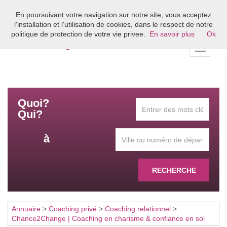
En poursuivant votre navigation sur notre site, vous acceptez
Bienvenue sur l'annuaire du coaching en France
l'installation et l'utilisation de cookies, dans le respect de notre
politique de protection de votre vie privee.
En savoir plus
Ok
Toggle
navigati
Quoi?
Qui?
à
RECHERCHE
Annuaire
>
Coaching privé
>
Coaching relationnel
>
Chance2Change | Coaching en charisme & confiance en soi