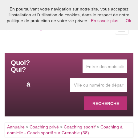
En poursuivant votre navigation sur notre site, vous acceptez
Bienvenue sur l'annuaire du coaching en France
l'installation et l'utilisation de cookies, dans le respect de notre
politique de protection de votre vie privee.
En savoir plus
Ok
Toggle
navigati
Quoi?
Qui?
à
RECHERCHE
Annuaire
>
Coaching privé
>
Coaching sportif
>
Coaching à
domicile - Coach sportif sur Grenoble (38)