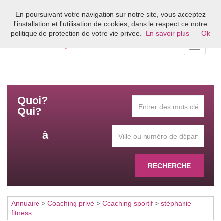
En poursuivant votre navigation sur notre site, vous acceptez
Bienvenue sur l'annuaire du coaching en France
l'installation et l'utilisation de cookies, dans le respect de notre
politique de protection de votre vie privee.
En savoir plus
Ok
Toggle
navigati
Quoi?
Qui?
à
RECHERCHE
Annuaire
>
Coaching privé
>
Coaching sportif
>
stéphanie
fitness