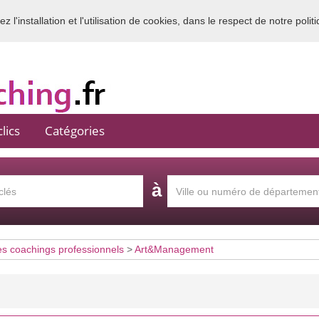
 l'installation et l'utilisation de cookies, dans le respect de notre polit
Bienvenue sur l'annuaire du coaching en France
lics
Catégories
à
es coachings professionnels
>
Art&Management