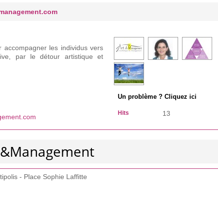
d-management.com
 accompagner les individus vers
tive, par le détour artistique et
Un problème ? Cliquez ici
Hits
13
agement.com
Art&Management
polis - Place Sophie Laffitte