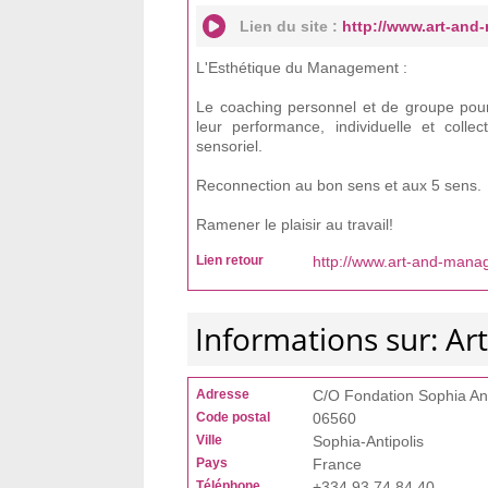
Lien du site :
http://www.art-an
L'Esthétique du Management :
Le coaching personnel et de groupe pour
leur performance, individuelle et collec
sensoriel.
Reconnection au bon sens et aux 5 sens.
Ramener le plaisir au travail!
Lien retour
http://www.art-and-man
Informations sur: 
Adresse
C/O Fondation Sophia Anti
Code postal
06560
Ville
Sophia-Antipolis
Pays
France
Téléphone
+334 93 74 84 40