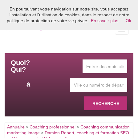
En poursuivant votre navigation sur notre site, vous acceptez
Bienvenue sur l'annuaire du coaching en France
l'installation et l'utilisation de cookies, dans le respect de notre
politique de protection de votre vie privee.
En savoir plus
Ok
Toggle
navigati
Quoi?
Qui?
à
RECHERCHE
Annuaire
>
Coaching professionnel
>
Coaching communication
marketing image
>
Damien Robert, coaching et formation SEO