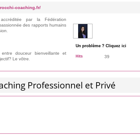
trocchi-coaching.fr/
 accréditée par la Fédération
 passionnée des rapports humains
sion.
Un problème ? Cliquez ici
ntre douceur bienveillante et
Hits
39
ctif? Le vôtre.
aching Professionnel et Privé