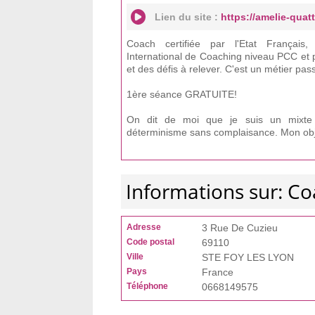
Lien du site :
https://amelie-quat
Coach certifiée par l'Etat Français,
International de Coaching niveau PCC et
et des défis à relever. C'est un métier pas
1ère séance GRATUITE!
On dit de moi que je suis un mixte e
déterminisme sans complaisance. Mon obje
Informations sur: Co
Adresse
3 Rue De Cuzieu
Code postal
69110
Ville
STE FOY LES LYON
Pays
France
Téléphone
0668149575