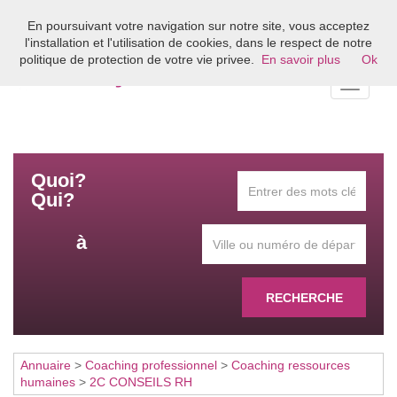
En poursuivant votre navigation sur notre site, vous acceptez
Bienvenue sur l'annuaire du coaching en France
l'installation et l'utilisation de cookies, dans le respect de notre
politique de protection de votre vie privee.
En savoir plus
Ok
Toggle
navigati
Quoi?
Qui?
à
RECHERCHE
Annuaire
>
Coaching professionnel
>
Coaching ressources
humaines
>
2C CONSEILS RH