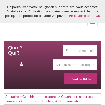
En poursuivant votre navigation sur notre site, vous acceptez
Bienvenue sur l'annuaire du coaching en France
l'installation et l'utilisation de cookies, dans le respect de notre
politique de protection de votre vie privee.
En savoir plus
Ok
Toggle
navigati
Quoi?
Qui?
à
RECHERCHE
Annuaire
>
Coaching professionnel
>
Coaching ressources
humaines
>
in Tempo - Coaching & Communication