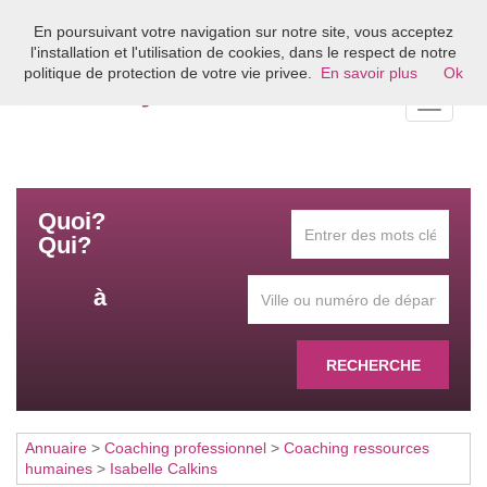
En poursuivant votre navigation sur notre site, vous acceptez
Bienvenue sur l'annuaire du coaching en France
l'installation et l'utilisation de cookies, dans le respect de notre
politique de protection de votre vie privee.
En savoir plus
Ok
Toggle
navigati
Quoi?
Qui?
à
RECHERCHE
Annuaire
>
Coaching professionnel
>
Coaching ressources
humaines
>
Isabelle Calkins